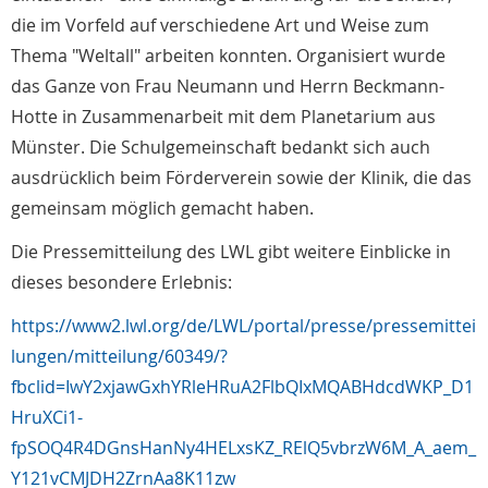
die im Vorfeld auf verschiedene Art und Weise zum
Thema "Weltall" arbeiten konnten. Organisiert wurde
das Ganze von Frau Neumann und Herrn Beckmann-
Hotte in Zusammenarbeit mit dem Planetarium aus
Münster. Die Schulgemeinschaft bedankt sich auch
ausdrücklich beim Förderverein sowie der Klinik, die das
gemeinsam möglich gemacht haben.
Die Pressemitteilung des LWL gibt weitere Einblicke in
dieses besondere Erlebnis:
https://www2.lwl.org/de/LWL/portal/presse/pressemittei
lungen/mitteilung/60349/?
fbclid=IwY2xjawGxhYRleHRuA2FlbQIxMQABHdcdWKP_D1
HruXCi1-
fpSOQ4R4DGnsHanNy4HELxsKZ_RElQ5vbrzW6M_A_aem_
Y121vCMJDH2ZrnAa8K11zw