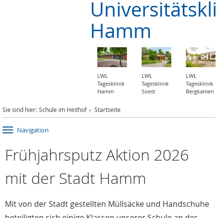
Universitätskl
Hamm
LWL
LWL
LWL
Tagesklinik
Tagesklinik
Tagesklinik
Hamm
Soest
Bergkamen
Sie sind hier:
Schule im Heithof
Startseite
Navigation
Frühjahrsputz Aktion 2026
mit der Stadt Hamm
Mit von der Stadt gestellten Müllsäcke und Handschuhe
beteiligten sich einige Klassen unserer Schule an der