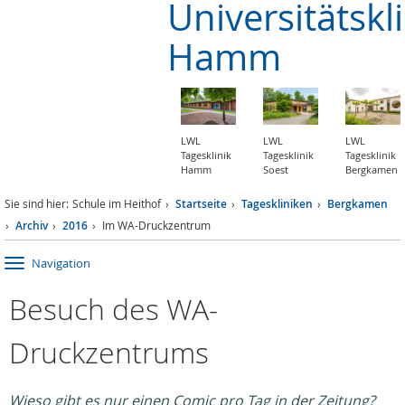
Universitätskl
Hamm
LWL
LWL
LWL
Tagesklinik
Tagesklinik
Tagesklinik
Hamm
Soest
Bergkamen
Sie sind hier:
Schule im Heithof
Startseite
Tageskliniken
Bergkamen
Archiv
2016
Im WA-Druckzentrum
Navigation
Besuch des WA-
Druckzentrums
Wieso gibt es nur einen Comic pro Tag in der Zeitung?