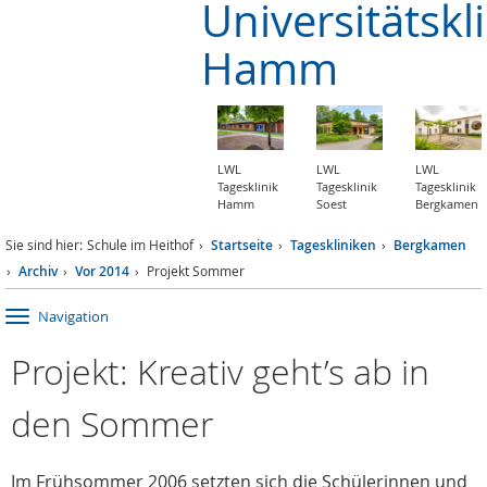
Universitätskl
Hamm
LWL
LWL
LWL
Tagesklinik
Tagesklinik
Tagesklinik
Hamm
Soest
Bergkamen
Sie sind hier:
Schule im Heithof
Startseite
Tageskliniken
Bergkamen
Archiv
Vor 2014
Projekt Sommer
Navigation
Projekt: Kreativ geht’s ab in
den Sommer
Im Frühsommer 2006 setzten sich die Schülerinnen und